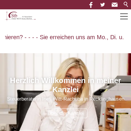
Über uns
eren? - - - - Sie erreichen uns am Mo., Di. u. Do. 
Leistungen
Neuigkeiten
Herzlich Willkommen in meiner
Kanzlei
Mandantenportal
Steuerberaterin Ines Witt-Rachuba in Recklinghausen
Downloads
Über die Kanzlei