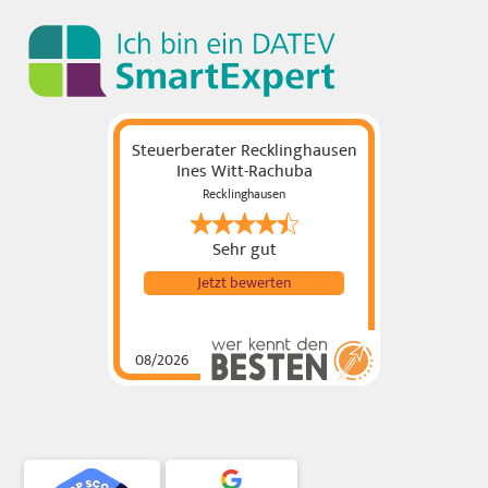
Steuerberater Recklinghausen
Ines Witt-Rachuba
Recklinghausen
Sehr gut
Jetzt bewerten
08/2026
Steuerberater
Recklinghausen Ines
Witt-Rachuba
hat
4.69
von
5
Sternen |
87
Steuerberater
Recklinghausen Ines
Witt-
Rachuba
Bewertungen
auf
werkenntdenBESTEN.de